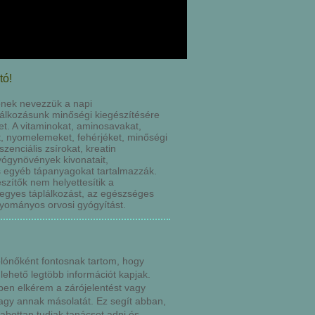
tó!
őnek nevezzük a napi
lkozásunk minőségi kiegészítésére
t. A vitaminokat, aminosavakat,
, nyomelemeket, fehérjéket, minőségi
zenciális zsírokat, kreatin
ógynövények kivonatait,
s egyéb tápanyagokat tartalmazzák.
szítők nem helyettesítik a
vegyes táplálkozást, az egészséges
gyományos orvosi gyógyítást.
olónőként fontosnak tartom, hogy
lehető legtöbb információt kapjak.
ben elkérem a zárójelentést vagy
vagy annak másolatát. Ez segít abban,
abottan tudjak tanácsot adni és