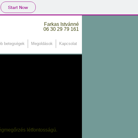
Start Now
Farkas Istvánné
06 30 29 79 161
b betegségek
Megoldások
Kapcsolat
gmegőrzés létfontosságú.