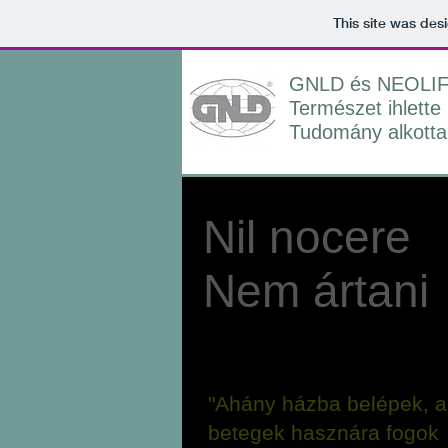
This site was des
GNLD és NEOLI
Természet ihlette
Tudomány alkotta
Nil nocere
Nem ártani
"Ahány házba belépek, a
betegek hasznára fogok