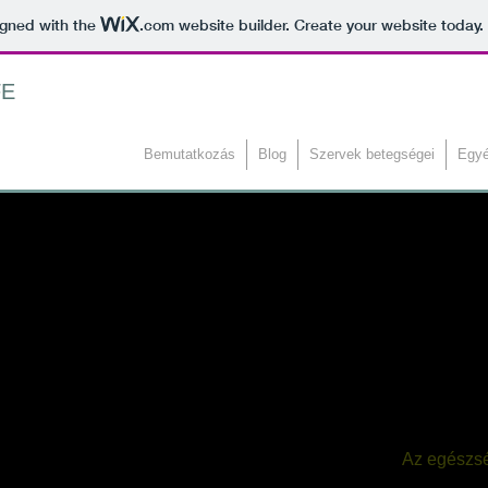
igned with the
.com
website builder. Create your website today.
FE
Bemutatkozás
Blog
Szervek betegségei
Egyé
Az egészsé