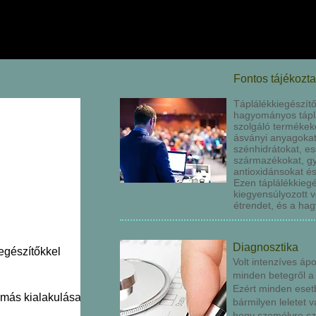
Fontos tájékozta
Táplálékkiegészít
hagyományos táplá
szolgáló termékeke
ásványi anyagokat
szénhidrátokat, ess
származékokat, gy
antioxidánsokat é
Ezen táplálékkiegé
kiegyensúlyozott 
étrendet, és a ha
Diagnosztika
egészítőkkel
Volt intenzíves áp
minden betegről a 
Ezért minden eset
más kialakulása
bármilyen leletet 
hogy személyre sz